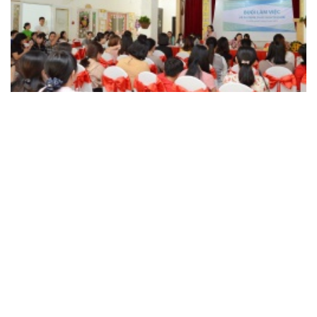
Chuyên Đề Hội Tụ Cùng Montessori: Khơi
Mở Tiềm Năng Giáo Dục Mầm Non Tại
TP.HCM
27/10/2025
KẾT NỐI MONTESSORI
Buổi Làm Việc : Ứng Dụng Phương Pháp Montessori
Trong Giáo Dục Mầm Non