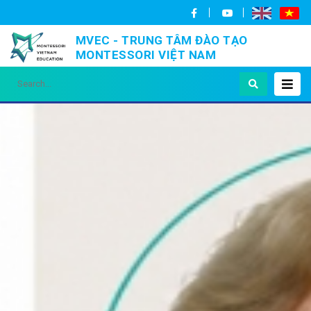
MVEC - TRUNG TÂM ĐÀO TẠO
MONTESSORI VIỆT NAM