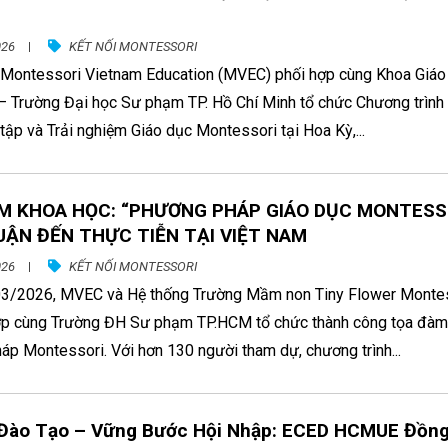
026
KẾT NỐI MONTESSORI
 Montessori Vietnam Education (MVEC) phối hợp cùng Khoa Giáo
 Trường Đại học Sư phạm TP. Hồ Chí Minh tổ chức Chương trìn
tập và Trải nghiệm Giáo dục Montessori tại Hoa Kỳ,...
M KHOA HỌC: “PHƯƠNG PHÁP GIÁO DỤC MONTESS
UẬN ĐẾN THỰC TIỄN TẠI VIỆT NAM
026
KẾT NỐI MONTESSORI
3/2026, MVEC và Hệ thống Trường Mầm non Tiny Flower Monte
ợp cùng Trường ĐH Sư phạm TP.HCM tổ chức thành công tọa đàm
p Montessori. Với hơn 130 người tham dự, chương trình...
 Đào Tạo – Vững Bước Hội Nhập: ECED HCMUE Đồn