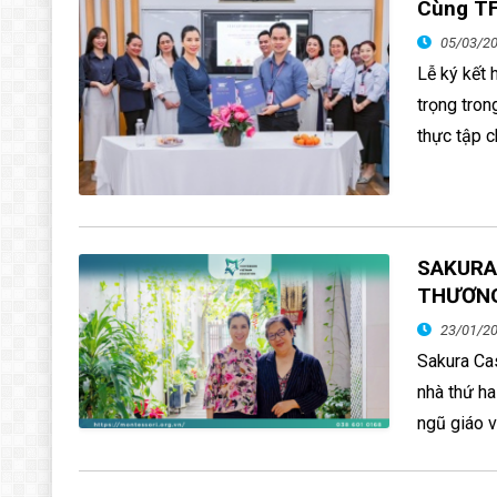
Cùng T
05/03/2
Lễ ký kết
trọng tron
thực tập c
SAKURA 
THƯƠN
23/01/2
Sakura Ca
nhà thứ ha
ngũ giáo v