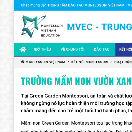
Chào mừng đến TRUNG TÂM ĐÀO TẠO MONTESSORI VIỆT NAM - M
MVEC - TRUNG
GIỚI THIỆU
VỀ CHÚNG TÔI
ĐÀO TẠO
KẾT NỐ
MVEC - TRUNG TÂM ĐÀO TẠO MONTESSORI VIỆT
CHUYÊN GIA
KHÓA MONTESSORI 0-3
HOẠT Đ
MONTESSORI VIỆT NAM
KẾT NỐI MONTESSORI
HOẠT ĐỘN
NAM
ĐỐI TÁC TOÀN CẦU
KHÓA MONTESSORI 3-6
CHUYÊN 
TRƯỜNG MẦM NON VƯỜN XAN
HIỆP HỘI MONTESSORI AMI QUỐC TẾ
ĐỘI NGŨ MVEC
KHÓA MONTESSORI 6-1
NHÀ GIÁ
Tại Green Garden Montessori, an toàn và chất lư
KHÓA MONTESSORI 12-
QUỸ KH
không ngừng nỗ lực hoàn thiện môi trường học tập
nhằm mang đến cho trẻ một tuổi thơ hạnh phúc, là
KHÓA QUẢN LÝ MONTE
HỌC BỔ
Mầm non Green Garden Montessori tọa lạc trong khuô
VĂN BẰNG MONTESSO
mát, yên bình và tràn ngập ánh nắng tự nhiên. Đây chí