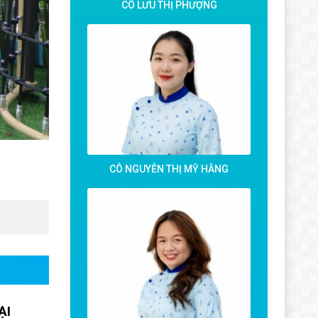
CÔ LƯU THỊ PHƯỢNG
CÔ NGUYỄN THỊ MỸ HẰNG
ẠI