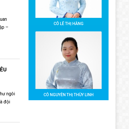
quan
CÔ LÊ THỊ HẰNG
tập –
YÊU
như ngôi
CÔ NGUYỄN THỊ THÙY LINH
và đội