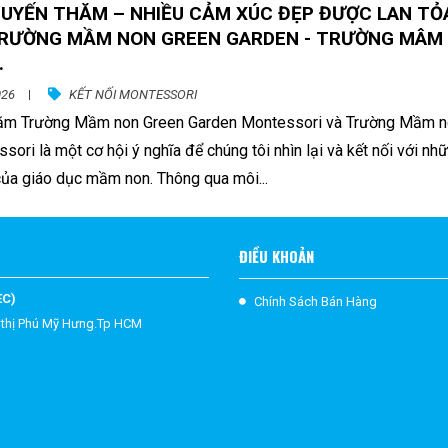
UYẾN THĂM – NHIỀU CẢM XÚC ĐẸP ĐƯỢC LAN TỎ
RƯỜNG MẦM NON GREEN GARDEN - TRƯỜNG MÂM
.
026
KẾT NỐI MONTESSORI
ăm Trường Mầm non Green Garden Montessori và Trường Mầm n
sori là một cơ hội ý nghĩa để chúng tôi nhìn lại và kết nối với nh
i của giáo dục mầm non. Thông qua môi...
ĐIỀU KHOẢN
EC)
Chính Sách Bán Hàng
 thị Phú Mỹ Hưng.Tp HCM