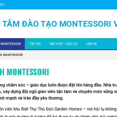
VEC
 TÂM ĐÀO TẠO MONTESSORI 
I MONTESSORI
TIN TỨC
NỘI THẤT - HỌC CỤ
LIÊN HỆ
 TUỔI
ỘNG MONTESSORI
SỰ KIỆN
NỘI THẤT MONTESSORI VIỆT NAM
G MONTESSORI
 TUỔI
ĐỀ & CHIA SẺ VỀ GIÁO DỤC MONTESSORI
HÌNH ẢNH HOẠT ĐỘNG
HỌC CỤ MONTESSORI NHẬP KHẨU (0-3)
H MONTESSORI
2 TUỔI
O MONTESSORI - TÌNH NGUYỆN VIÊN
VIDEO / CLIP
HỌC CỤ MONTESSORI NHẬP KHẨU (3-6)
ợng chăm sóc – giáo dục luôn được đặt lên hàng đầu. Nhà t
18 TUỔI
UYẾN HỌC MONTESSORI
BLOG
PHỤ KIỆN VIỆT NAM
, xây dựng đội ngũ giáo viên tận tâm và chuyên môn vững v
nh mạnh và tràn đầy yêu thương.
SSORI AMI
NG HT83
TUYỂN DỤNG / CƠ HỘI VIỆC LÀM
n viên khu Biệt Thự Thủ Đức Garden Homes – nơi hội tụ không
RI
nh là môi trường lý tưởng để trẻ được tự do khám phá, trải nghi