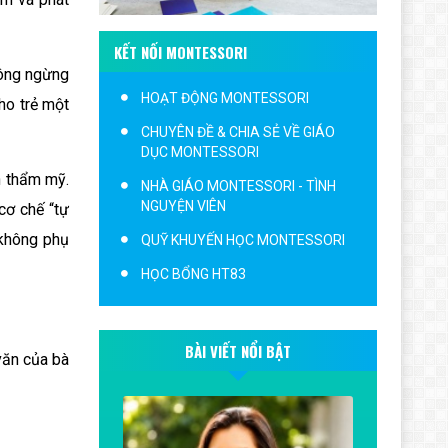
KẾT NỐI MONTESSORI
hông ngừng
HOẠT ĐỘNG MONTESSORI
ho trẻ một
CHUYÊN ĐỀ & CHIA SẺ VỀ GIÁO
DỤC MONTESSORI
h thẩm mỹ.
NHÀ GIÁO MONTESSORI - TÌNH
NGUYỆN VIÊN
cơ chế “tự
 không phụ
QUỸ KHUYẾN HỌC MONTESSORI
HỌC BỔNG HT83
BÀI VIẾT NỔI BẬT
văn của bà