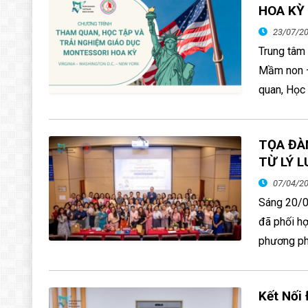
HOA KỲ
23/07/2
Trung tâm
Mầm non –
quan, Học 
TỌA ĐÀ
TỪ LÝ L
07/04/2
Sáng 20/0
đã phối h
phương phá
Kết Nối