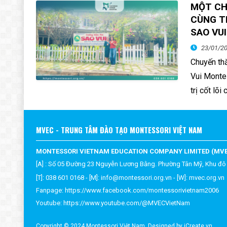
MỘT CH
CÙNG T
SAO VUI
23/01/2
Chuyến th
Vui Montes
trị cốt lõ
MVEC - TRUNG TÂM ĐÀO TẠO MONTESSORI VIỆT NAM
MONTESSORI VIETNAM EDUCATION COMPANY LIMITED (MV
[A] : Số 05 Đường 23 Nguyễn Lương Bằng. Phường Tân Mỹ, Khu đô
[T]: 038 601 0168 - [M]:
info@montessori.org.vn
- [W]:
mvec.or
g.vn
Fanpage:
https://www.facebook.com/montessorivietnam2006
Youtube:
https://www.youtube.com/@MVECVietNam
Copyright © 2024 Montessori Việt Nam.
Designed by iCreate.vn