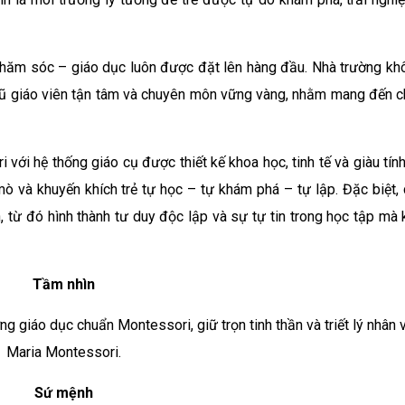
ỤC MONTESSORI
N MONTESSORI
chăm sóc – giáo dục luôn được đặt lên hàng đầu. Nhà trường k
P DIỄN RA
ngũ giáo viên tận tâm và chuyên môn vững vàng, nhằm mang đến c
ới hệ thống giáo cụ được thiết kế khoa học, tinh tế và giàu tín
mò và khuyến khích trẻ tự học – tự khám phá – tự lập. Đặc biệt, 
nh, từ đó hình thành tư duy độc lập và sự tự tin trong học tập mà
Tầm nhìn
g giáo dục chuẩn Montessori, giữ trọn tinh thần và triết lý nhân 
Maria Montessori.
Sứ mệnh