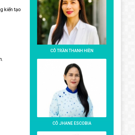
ng kiến tạo
CÔ TRẦN THANH HIỀN
h.
CÔ JHANE ESCOBIA