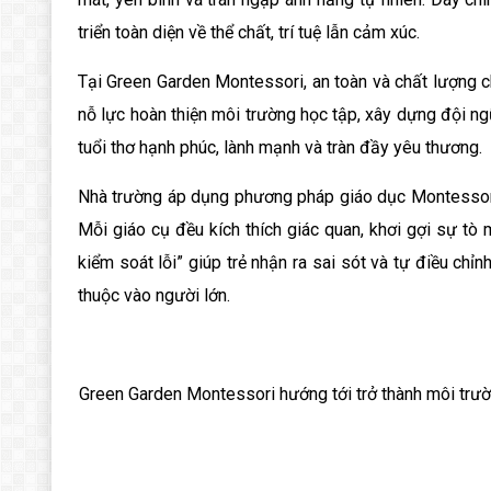
PHƯƠNG PHÁP GIÁO D
triển toàn diện về thể chất, trí tuệ lẫn cảm xúc.
CHƯƠNG TRÌNH TƯ VẤ
Tại Green Garden Montessori, an toàn và chất lượng 
CÁC CHƯƠNG TRÌNH SẮ
nỗ lực hoàn thiện môi trường học tập, xây dựng đội 
tuổi thơ hạnh phúc, lành mạnh và tràn đầy yêu thương.
Nhà trường áp dụng phương pháp giáo dục Montessori v
Mỗi giáo cụ đều kích thích giác quan, khơi gợi sự tò 
kiểm soát lỗi” giúp trẻ nhận ra sai sót và tự điều chỉ
thuộc vào người lớn.
Green Garden Montessori hướng tới trở thành môi trườn