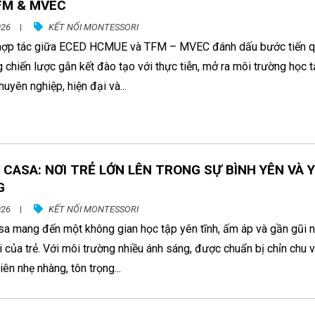
FM & MVEC
026
KẾT NỐI MONTESSORI
 hợp tác giữa ECED HCMUE và TFM – MVEC đánh dấu bước tiến 
g chiến lược gắn kết đào tạo với thực tiễn, mở ra môi trường học 
huyên nghiệp, hiện đại và...
CASA: NƠI TRẺ LỚN LÊN TRONG SỰ BÌNH YÊN VÀ 
G
026
KẾT NỐI MONTESSORI
sa mang đến một không gian học tập yên tĩnh, ấm áp và gần gũi 
i của trẻ. Với môi trường nhiều ánh sáng, được chuẩn bị chỉn chu 
iên nhẹ nhàng, tôn trọng...