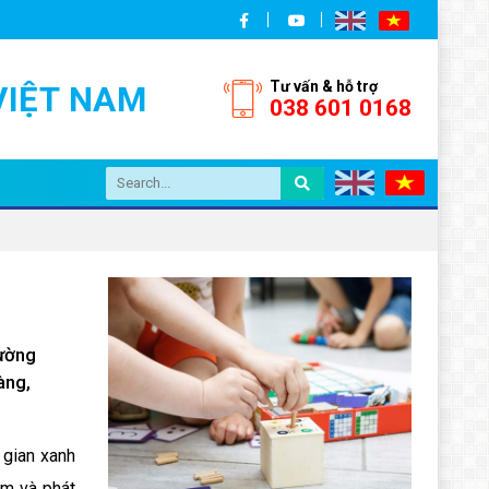
Tư vấn & hỗ trợ
VIỆT NAM
038 601 0168
rường
àng,
 gian xanh
ệm và phát