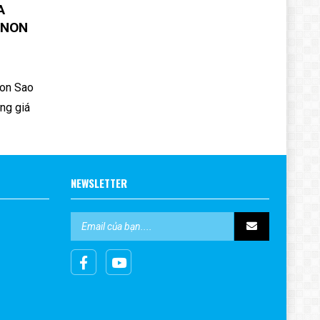
A
 NON
on Sao
ững giá
NEWSLETTER