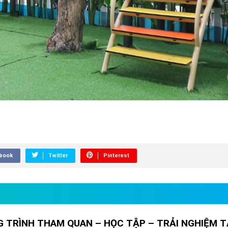
book
Twitter
Pinterest
 TRÌNH THAM QUAN – HỌC TẬP – TRẢI NGHIỆM T