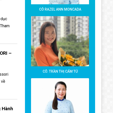
CÔ RAZEL ANN MONCADA
 dục
h Tham
ORI –
CÔ. TRẦN THỊ CẨM TÚ
ssori
 về
g Hành